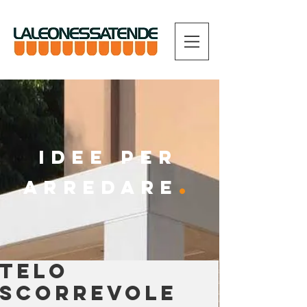
IDEE PER
.
ARREDARE
Telo
scorrevole