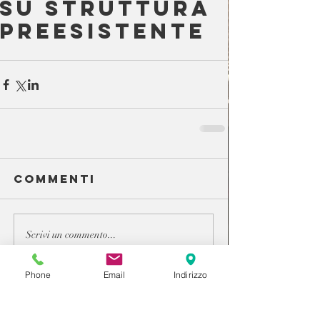
su struttura
preesistente
Commenti
Scrivi un commento...
Phone
Email
Indirizzo
Privacy policy