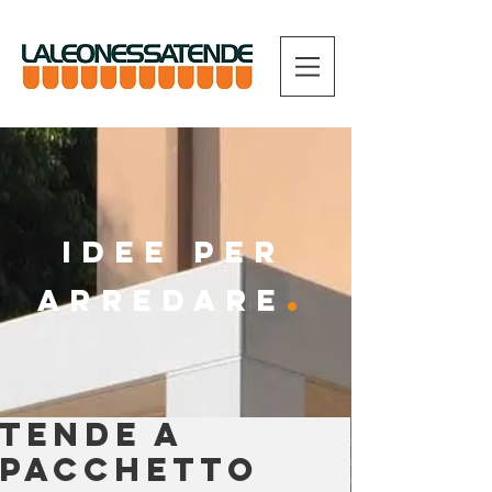
IDEE PER
.
ARREDARE
Tende a
pacchetto