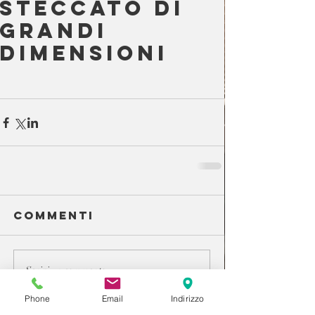
steccato di
grandi
dimensioni
Commenti
Scrivi un commento...
Phone
Email
Indirizzo